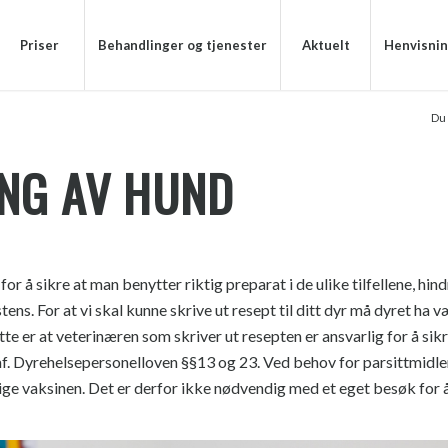
Priser
Behandlinger og tjenester
Aktuelt
Henvisni
Du 
NG AV HUND
or å sikre at man benytter riktig preparat i de ulike tilfellene, hin
s. For at vi skal kunne skrive ut resept til ditt dyr må dyret ha v
ette er at veterinæren som skriver ut resepten er ansvarlig for å sikr
mf. Dyrehelsepersonelloven §§13 og 23. Ved behov for parsittmidler 
ige vaksinen. Det er derfor ikke nødvendig med et eget besøk for å