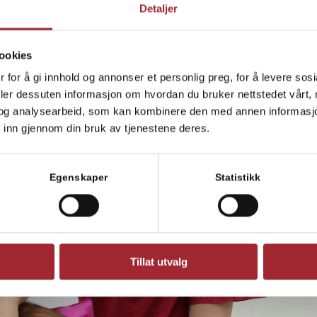
Detaljer
a og samtidig be oss sende prisinformasjon direkte til dyreeier
ookies
 med oss her
.
 for å gi innhold og annonser et personlig preg, for å levere sos
deler dessuten informasjon om hvordan du bruker nettstedet vårt,
og analysearbeid, som kan kombinere den med annen informasjon d
 inn gjennom din bruk av tjenestene deres.
Egenskaper
Statistikk
Tillat utvalg