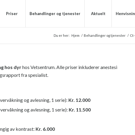
Priser
Behandlinger og tjenester
Aktuelt
Henvisni
Du er her:
Hjem
/
Behandlinger og tjenester
/
Ct-
g hos dyr
hos Vetsentrum. Alle priser inkluderer anestesi
srapport fra spesialist.
 overvåkning og avlesning, 1 serie):
Kr. 12.000
 overvåkning og avlesning, 1 serie):
Kr. 11.500
ngig av kontrast:
Kr. 6.000