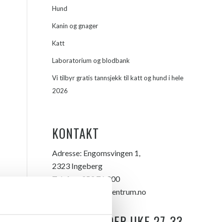
Hund
Kanin og gnager
Katt
Laboratorium og blodbank
Vi tilbyr gratis tannsjekk til katt og hund i hele
2026
KONTAKT
Adresse:
Engomsvingen 1,
2323 Ingeberg
Telefon:
959 76 000
E-mail:
info@vetsentrum.no
ÅPNINGSTIDER UKE 27-33