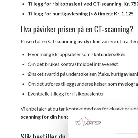
Tillegg for risikopasient ved CT-scanning
:
Kr. 75
Tillegg for hurtigavlesning (< 6 timer)
:
Kr. 1.125
Hva påvirker prisen på en CT-scanning?
Prisen for en
CT-scanning av dyr
kan variere ut fra fler
Hvor mange kroppsdeler som skal undersøkes
Om det brukes kontrastmiddel intravenøst
Ønsket svartid på undersøkelsen (f.eks. hurtigavlesn
Om det utføres tilleggsundersøkelser, som myelogra
Eventuelle tillegg for risikopasienter
Vi anbefaler at du tar kontakt med oss for eksakt pris d
scanning for din hund, katt eller annet dyr
vil koste.
Slik bestiller du CT-scanning