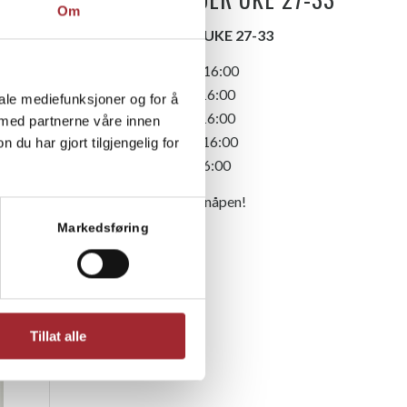
Om
ÅPNINGSTIDER UKE 27-33
Mandag – 08:00-16:00
Tirsdag – 08:00-16:00
iale mediefunksjoner og for å
Onsdag – 08:00-16:00
 med partnerne våre innen
Torsdag – 08:00-16:00
u har gjort tilgjengelig for
Fredag – 08:00-16:00
Dyrlegevakt: døgnåpen!
Markedsføring
Tillat alle