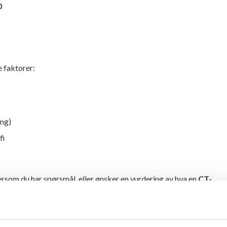
0
e faktorer:
ing)
fi
ersom du har spørsmål, eller ønsker en vurdering av hva en
CT-