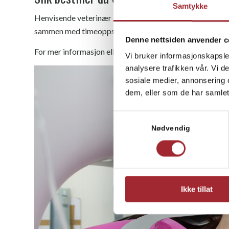
Samtykke
Henvisende veterinær kan fylle ut vårt henvisningsskjem
sammen med timeoppsett.
Denne nettsiden anvender c
For mer informasjon eller prisforespørsel: 📞
Ta kontakt
Vi bruker informasjonskapsler
analysere trafikken vår. Vi 
sosiale medier, annonsering 
dem, eller som de har samlet
Samtykkevalg
Nødvendig
Ikke tillat