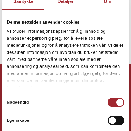
Samtykke
Detaljer
Om
Next
Denne nettsiden anvender cookies
Vi bruker informasjonskapsler for å gi innhold og
annonser et personlig preg, for å levere sosiale
mediefunksjoner og for å analysere trafikken vår. Vi deler
1
2
3
4
5
dessuten informasjon om hvordan du bruker nettstedet
vårt, med partnerne våre innen sosiale medier,
annonsering og analysearbeid, som kan kombinere den
med annen informasjon du har gjort tilgjengelig for dem,
eller som de har samlet inn gjennom din bruk av
tjenestene deres.
KONTAKT
Samtykkevalg
Nødvendig
Adresse:
Engomsvingen 1,
2323 Ingeberg, Norway
Egenskaper
Telefon:
959 76 000