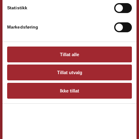
Statistikk
E-mail:
info@vetsentrum.no
Markedsføring
NYTTIGE LINKER
Personvernerklæring
Tillat alle
Oppdragsbekreftelse
Infokapsler
Tillat utvalg
Akutt
Tjenester
Ikke tillat
Aktuelt
Kontakt
ÅPNINGSTIDER I SOMMER