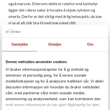
også marsvin. Ettersom dette er relativt små byttedyr
ligger det i deres natur å forsøke å skjule sykdom og
smerte. Derfor er det viktig med årlig helsesjekk, da kan
vi se at alt står bra til med marsvinet ditt.
Mangelsykdommer, problemer med hår/pels, utslett,
forkjølelse, problemer med tannhelsen og
Samtykke
Detaljer
Om
tarminfeksjon er noen av de vanlige utfordringene
marsvin kan få.
Denne nettsiden anvender cookies
Vi bruker informasjonskapsler for å gi innhold og
TANNBEHANDLING TIL
annonser et personlig preg, for å levere sosiale
mediefunksjoner og for å analysere trafikken vår. Vi deler
KANIN OG GNAGER
dessuten informasjon om hvordan du bruker nettstedet
vårt, med partnerne våre innen sosiale medier,
Kaniner og gnagere har tenner som vokser kontinuerlig
annonsering og analysearbeid, som kan kombinere den
gjennom hele livet. Dersom tennene blir for lange eller
med annen informasjon du har gjort tilgjengelig for dem,
slites feil, kan det bli vanskelig for dem å tygge. Slike